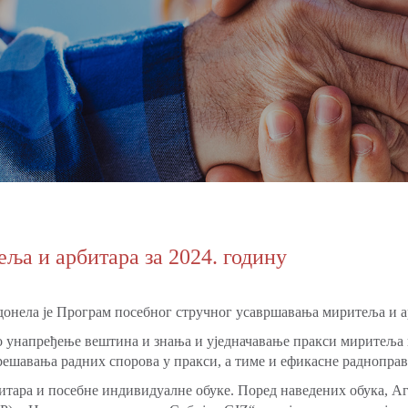
ља и арбитара за 2024. годину
онела је Програм посебног стручног усавршавања миритеља и ар
 унапређење вештина и знања и уједначавање пракси миритеља и
 решавања радних спорова у пракси, а тиме и ефикасне раднопра
ара и посебне индивидуалне обуке. Поред наведених обука, Аген