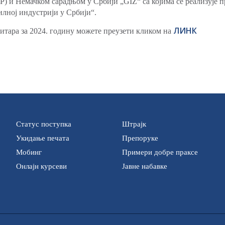
) и Немачком сарадњом у Србији „GIZ“ са којима се реализује 
илној индустрији у Србији“.
ЛИНК
тара за 2024. годину можете преузети кликом на
Статус поступка
Штрајк
Укидање печата
Препоруке
Мобинг
Примери добре праксе
Онлајн курсеви
Јавне набавке