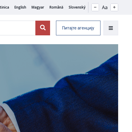
Aa
tinica
English
Magyar
Română
Slovenský
Питајте агенцију