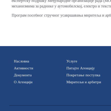
експертску подршку Међународне организације рада (МОР
механизмима за раднике у аутомобилској, електро и текст
Програм посебног стручног усавршавања миритеља и арби
Насловна
Услуге
Активности
Питајте Агенцију
Документа
Покретање поступка
О Агенцији
Миритељи и арбитри