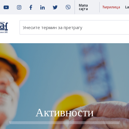
Мапа
Ћирилица
La
сајта
Активности