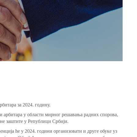
битара за 2024. годину.
 арбитара у области мирног решавања радних спорова,
вне заштите у Републици Србији.
ција ће у 2024. години организoвати и друге обуке уз