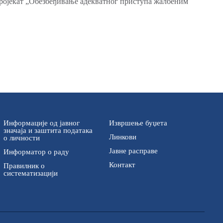
пројекат „Обезбеђивање адекватног приступа жалбеним
Информације од јавног
Извршење буџета
значаја и заштита података
Линкови
о личности
Јавне расправе
Информатор о раду
Контакт
Правилник о
систематизацији