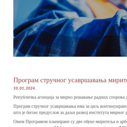
Програм стручног усавршавања мирите
10. 01. 2024.
Републичка агенција за мирно решавање радних спорова д
Програм стручног усавршавања има за циљ континуирано
што је битан предуслов за даљи развој института мирног
Овим Програмом планиране су две обуке миритеља и арбит