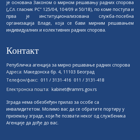
је основана Законом о мирном решавању радних спорова
(„Сл. гласник РС“ 125/04, 104/09 и 50/18), по коме поступа и
прва је институционализована служба-посебна
организација Владе, која се бави мирним решавањем
индивидуалних и колективних радних спорова.
Контакт
Републичка aгенција за мирно решавање радних спорова
Адреса:
Македонска бр. 4, 11103 Београд
Телефон/факс:
011 / 3131-416
011 / 3131-418
Електронска пошта:
kabinet@ramrrs.gov.rs
Зграда нема обезбеђен прилаз за особе са
инвалидитетом. Молимо вас да се обратите портиру у
приземљу зграде, који ће позвати неког од службеника
Агенције да дође до вас.