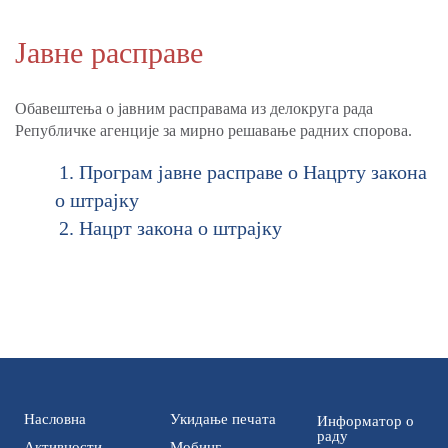
Јавне расправе
Обавештења о јавним расправама из делокруга рада
Републичке агенције за мирно решавање радних спорова.
Програм јавне расправе о Нацрту закона
о штрајку
Нацрт закона о штрајку
Насловна
Укидање печата
Информатор о
раду
Активности
Мобинг