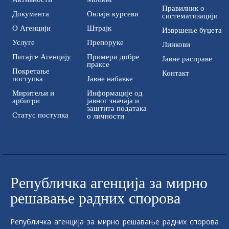
Правилник о
Документа
Онлајн курсеви
систематизацији
О Агенцији
Штрајк
Извршење буџета
Услуге
Препоруке
Линкови
Питајте Агенцију
Примери добре
Јавне расправе
праксе
Покретање
Контакт
поступка
Јавне набавке
Миритељи и
Информације од
арбитри
јавног значаја и
заштита података
Статус поступка
о личности
Републичка aгенција за мирно
решавање радних спорова
Републичка aгенција за мирно решавање радних спорова