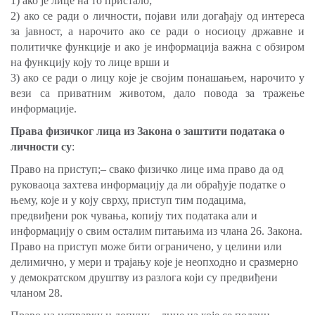
1) ако је лице на то пристало;
2) ако се ради о личности, појави или догађају од интереса
за јавност, а нарочито ако се ради о носиоцу државне и
политичке функције и ако је информација важна с обзиром
на функцију коју то лице врши и
3) ако се ради о лицу које је својим понашањем, нарочито у
вези са приватним животом, дало повода за тражење
информације.
Права физичког лица из Закона о заштити података о
личности су
:
Право на приступ;– свако физичко лице има право да од
руковаоца захтева информацију да ли обрађује податке о
њему, које и у коју сврху, приступ тим подацима,
предвиђени рок чувања, копију тих података али и
информацију о свим осталим питањима из члана 26. Закона.
Право на приступ може бити ограничено, у целини или
делимично, у мери и трајању које је неопходно и сразмерно
у демократском друштву из разлога који су предвиђени
чланом 28.