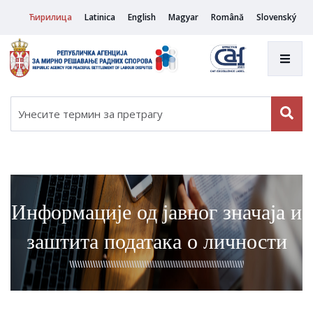
Ћирилица
Latinica
English
Magyar
Română
Slovenský
Информације од јавног значаја и
заштита података о личности