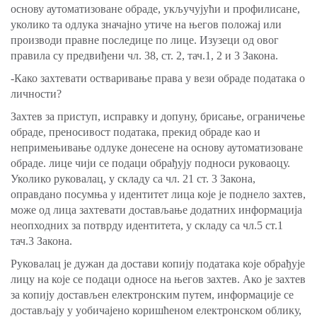
основу аутоматизоване обраде, укључујући и профилисане,
уколико та одлука значајно утиче на његов положај или
производи правне последице по лице. Изузеци од овог
правила су предвиђени чл. 38, ст. 2, тач.1, 2 и 3 Закона.
-Како захтевати остваривање права у вези обраде података о
личности?
Захтев за приступ, исправку и допуну, брисање, ограничење
обраде, преносивост података, прекид обраде као и
непримењивање одлуке донесене на основу аутоматизоване
обраде. лице чији се подаци обрађују подноси руковаоцу.
Уколико руковалац, у складу са чл. 21 ст. 3 Закона,
оправдано посумња у идентитет лица које је поднело захтев,
може од лица захтевати достављање додатних информација
неопходних за потврду идентитета, у складу са чл.5 ст.1
тач.3 Закона.
Руковалац је дужан да достави копију података које обрађује
лицу на које се подаци односе на његов захтев. Ако је захтев
за копију достављен електронским путем, информације се
достављају у уобичајено коришћеном електронском облику,