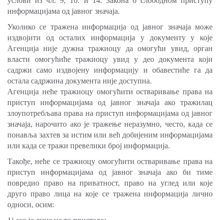
услови из чл. 9, 10. и 14. Закона о слободном приступу
информацијама од јавног значаја.
Уколико се тражена информација од јавног значаја може
издвојити од осталих информација у документу у које
Агенција није дужна тражиоцу да омогући увид, орган
власти омогућиће тражиоцу увид у део документа који
садржи само издвојену информацију и обавестиће га да
остaла садржина документа није доступна.
Агенција неће тражиоцу омогућити остваривање права на
приступ информацијама од јавног значаја ако тражилац
злоупотребљава права на приступ информацијама од јавног
значаја, нарочито ако је тражење неразумно, често, када се
понавља захтев за истим или већ добијеним информацијама
или када се тражи превелики број информација.
Такође, неће се тражиоцу омогућити остваривање права на
приступ информацијама од јавног значаја ако би тиме
повредио право на приватност, право на углед или које
друго право лица на које се тражена информација лично
односи, осим: