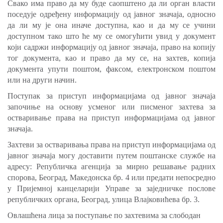
Свако има право да му буде саопштено да ли орган власти
поседује одређену информацију од јавног значаја, односно
да ли му је она иначе доступна, као и да му се учини
доступном тако што ће му се омогућити увид у документ
који садржи информацију од јавног значаја, право на копију
тог документа, као и право да му се, на захтев, копија
документа упути поштом, факсом, електронском поштом
или на други начин.
Поступак за приступ информацијама од јавног значаја
започиње на основу усменог или писменог захтева за
остваривање права на приступ информацијама од јавног
значаја.
Захтеви за остваривања права на приступ информацијама од
јавног значаја могу доставити путем поштанске службе на
адресу: Републичка агенција за мирно решавање радних
спорова, Београд, Македонска бр. 4 или предати непосредно
у Пријемној канцеларији Управе за заједничке послове
републичких органа, Београд, улица Влајковићева бр. 3.
Овлашћена лица за поступање по захтевима за слободан