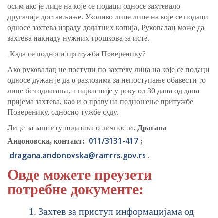
осим ако је лице на које се подаци односе захтевало
другачије достављање. Уколико лице лице на које се подаци
односе захтева израду додатних копија, Руковалац може да
захтева накнаду нужних трошкова за исте.
-Када се подноси притужба Поверенику?
Ако руковалац не поступи по захтеву лица на које се подаци
односе дужан је да о разлозима за непоступање обавести то
лице без одлагања, а најкасније у року од 30 дана од дана
пријема захтева, као и о праву на подношење притужбе
Поверенику, односно тужбе суду.
Лице за заштиту података о личности:
Драгана
011/3131-417
Андоновска, контакт:
;
dragana.andonovska@ramrrs.gov.rs
.
Овде можете преузети
потребне документе:
Захтев за приступ информацијама од