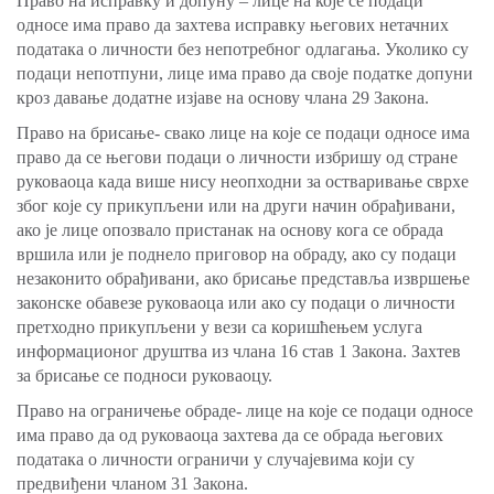
Право на исправку и допуну – лице на које се подаци
односе има право да захтева исправку његових нетачних
података о личности без непотребног одлагања. Уколико су
подаци непотпуни, лице има право да своје податке допуни
кроз давање додатне изјаве на основу члана 29 Закона.
Право на брисање- свако лице на које се подаци односе има
право да се његови подаци о личности избришу од стране
руковаоца када више нису неопходни за остваривање сврхе
због које су прикупљени или на други начин обрађивани,
ако је лице опозвало пристанак на основу кога се обрада
вршила или је поднело приговор на обраду, ако су подаци
незаконито обрађивани, ако брисање представља извршење
законске обавезе руковаоца или ако су подаци о личности
претходно прикупљени у вези са коришћењем услуга
информационог друштва из члана 16 став 1 Закона. Захтев
за брисање се подноси руковаоцу.
Право на ограничење обраде- лице на које се подаци односе
има право да од руковаоца захтева да се обрада његових
података о личности ограничи у случајевима који су
предвиђени чланом 31 Закона.