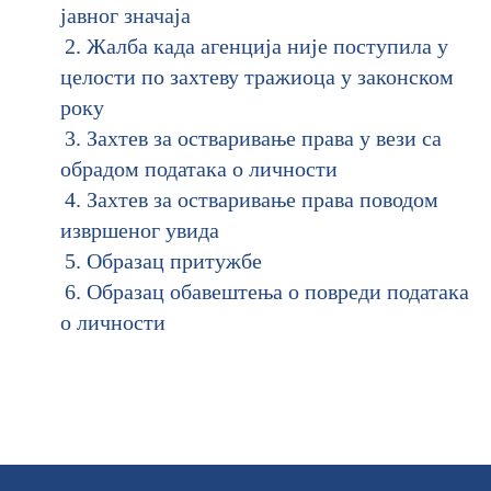
јавног значаја
Жалба када агенција није поступила у
целости по захтеву тражиоца у законском
року
Захтев за остваривање права у вези са
обрадом података о личности
Захтев за остваривање права поводом
извршеног увида
Образац притужбе
Образац обавештења о повреди података
о личности