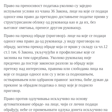
Право на преносивост података-уколико су заједно
испуњени услови из члана 36 Закона, лице на које се подаци
односе има право да претходно доставњене податке прими у
структурисаном облику од руковаоца као и да их, без
његовог ометања, пренесе другом руковаоцу.
Право на прекид обраде (приговор)- лице на које се подаци
односе има право да од руковаоца ,у виду приговора на
обраду, захтева прекид обраде која се врши у складу са чл.12
ст.1 тач. 6 Закона, укључујући и профилисање које се
заснива на тим одредбама. Уколико руковалац није
предочио да постоје законски разлози за обраду који
претежу над интересима, правима или слободама лица на
које се подаци односе или су у вези са подношењем,
остваривањем или одбраном правног захтева, биће дужан да
прекине за обрадом података о лицу које је поднело
приговор.
Право против одлучивања искључиво на основу
аутоматизоване обраде- на лице, чији се лични подаци
обрађују, неће се примењивати одлука донета искључиво на