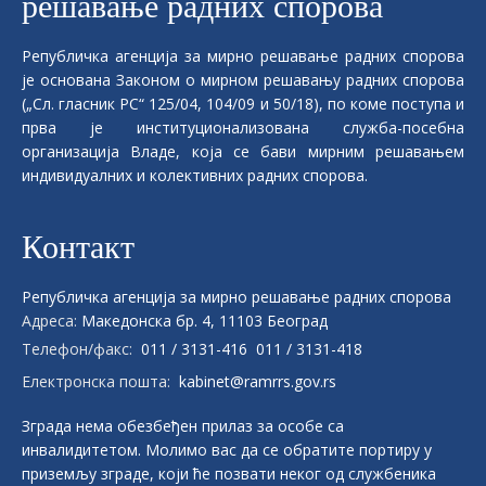
решавање радних спорова
Републичка aгенција за мирно решавање радних спорова
је основана Законом о мирном решавању радних спорова
(„Сл. гласник РС“ 125/04, 104/09 и 50/18), по коме поступа и
прва је институционализована служба-посебна
организација Владе, која се бави мирним решавањем
индивидуалних и колективних радних спорова.
Контакт
Републичка aгенција за мирно решавање радних спорова
Адреса:
Македонска бр. 4, 11103 Београд
Телефон/факс:
011 / 3131-416
011 / 3131-418
Електронска пошта:
kabinet@ramrrs.gov.rs
Зграда нема обезбеђен прилаз за особе са
инвалидитетом. Молимо вас да се обратите портиру у
приземљу зграде, који ће позвати неког од службеника