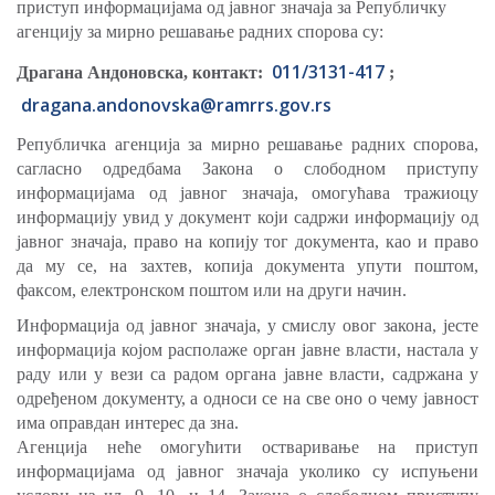
приступ информацијама од јавног значаја за Републичку
агенцију за мирно решавање радних спорова су:
011/3131-417
Драгана Андоновска, контакт:
;
dragana.andonovska@ramrrs.gov.rs
Републичка агенција за мирно решавање радних спорова,
сагласно одредбама Закона о слободном приступу
информацијама од јавног значаја, омогућава тражиоцу
информацију увид у документ који садржи информацију од
јавног значаја, право на копију тог документа, као и право
да му се, на захтев, копија документа упути поштом,
факсом, електронском поштом или на други начин.
Информација од јавног значаја, у смислу овог закона, јесте
информација којом располаже орган јавне власти, настала у
раду или у вези са радом органа јавне власти, садржана у
одређеном документу, а односи се на све оно о чему јавност
има оправдан интерес да зна.
Агенција неће омогућити остваривање на приступ
информацијама од јавног значаја уколико су испуњени