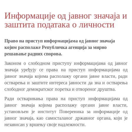
Информације од јавног значаја и
заштита података о личности
Право на приступ информацијама од јавног значаја
којим располаже Републичка агенција за мирно
решавање радних спорова.
Законом о слободном приступу информацијама од јавног
значаја уређују се права на приступ информацијама од
јавног значаја којима располажу органи јавне власти, ради
остварења и заштите интереса јавности да зна и остварења
слободног демократског поретка и отвореног друштва.
Ради остваривања права на приступ информацијама од
јавног значаја којима располажу органи јавне власти,
установљен је институт Повереника за информације од
јавног значаја, као самосталаног државног органа, који је
независан у вршењу своје надлежности.