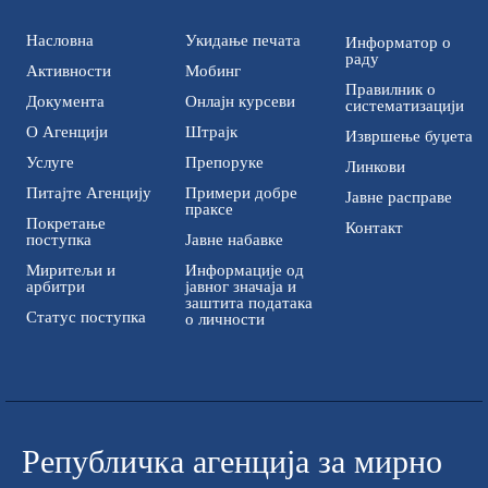
Насловна
Укидање печата
Информатор о
раду
Активности
Мобинг
Правилник о
Документа
Онлајн курсеви
систематизацији
О Агенцији
Штрајк
Извршење буџета
Услуге
Препоруке
Линкови
Питајте Агенцију
Примери добре
Јавне расправе
праксе
Покретање
Контакт
поступка
Јавне набавке
Миритељи и
Информације од
арбитри
јавног значаја и
заштита података
Статус поступка
о личности
Републичка aгенција за мирно