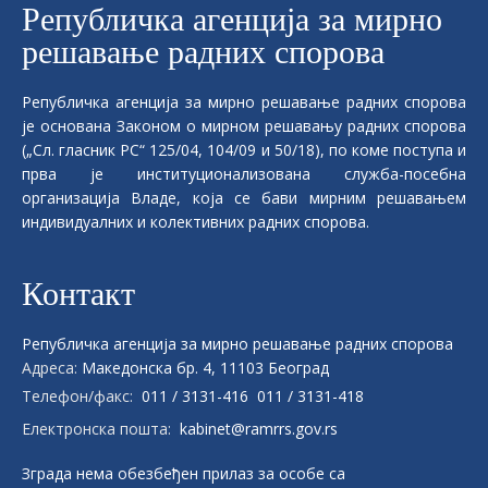
Републичка aгенција за мирно
решавање радних спорова
Републичка aгенција за мирно решавање радних спорова
је основана Законом о мирном решавању радних спорова
(„Сл. гласник РС“ 125/04, 104/09 и 50/18), по коме поступа и
прва је институционализована служба-посебна
организација Владе, која се бави мирним решавањем
индивидуалних и колективних радних спорова.
Контакт
Републичка aгенција за мирно решавање радних спорова
Адреса:
Македонска бр. 4, 11103 Београд
Телефон/факс:
011 / 3131-416
011 / 3131-418
Електронска пошта:
kabinet@ramrrs.gov.rs
Зграда нема обезбеђен прилаз за особе са