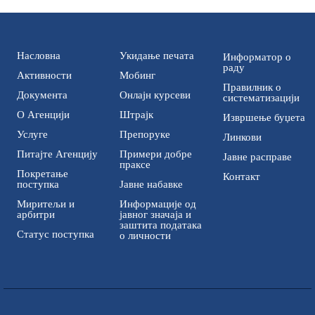
Насловна
Укидање печата
Информатор о
раду
Активности
Мобинг
Правилник о
Документа
Онлајн курсеви
систематизацији
О Агенцији
Штрајк
Извршење буџета
Услуге
Препоруке
Линкови
Питајте Агенцију
Примери добре
Јавне расправе
праксе
Покретање
Контакт
поступка
Јавне набавке
Миритељи и
Информације од
арбитри
јавног значаја и
заштита података
Статус поступка
о личности