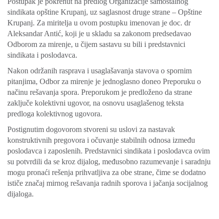
Postupak je pokrenut na predlog Organizacije samostalnog
sindikata opštine Krupanj, uz saglasnost druge strane – Opštine
Krupanj. Za miritelja u ovom postupku imenovan je doc. dr
Aleksandar Antić, koji je u skladu sa zakonom predsedavao
Odborom za mirenje, u čijem sastavu su bili i predstavnici
sindikata i poslodavca.
Nakon održanih rasprava i usaglašavanja stavova o spornim
pitanjima, Odbor za mirenje je jednoglasno doneo Preporuku o
načinu rešavanja spora. Preporukom je predloženo da strane
zaključe kolektivni ugovor, na osnovu usaglašenog teksta
predloga kolektivnog ugovora.
Postignutim dogovorom stvoreni su uslovi za nastavak
konstruktivnih pregovora i očuvanje stabilnih odnosa između
poslodavca i zaposlenih. Predstavnici sindikata i poslodavca ovim
su potvrdili da se kroz dijalog, međusobno razumevanje i saradnju
mogu pronaći rešenja prihvatljiva za obe strane, čime se dodatno
ističe značaj mirnog rešavanja radnih sporova i jačanja socijalnog
dijaloga.