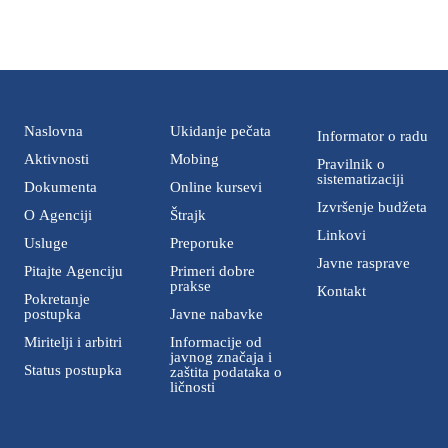
Naslovna
Ukidanje pečata
Informator o radu
Aktivnosti
Mobing
Pravilnik o
sistematizaciji
Dokumenta
Online kursevi
Izvršenje budžeta
O Agenciji
Štrajk
Linkovi
Usluge
Preporuke
Javne rasprave
Pitajte Agenciju
Primeri dobre
prakse
Кontakt
Pokretanje
postupka
Javne nabavke
Miritelji i аrbitri
Informacije od
javnog značaja i
Status postupka
zaštita podataka o
ličnosti