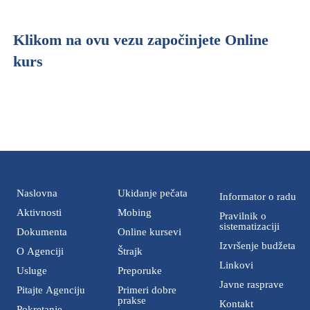
Klikom na ovu vezu započinjete Online
kurs
Naslovna
Ukidanje pečata
Informator o radu
Aktivnosti
Mobing
Pravilnik o
sistematizaciji
Dokumenta
Online kursevi
Izvršenje budžeta
O Agenciji
Štrajk
Linkovi
Usluge
Preporuke
Javne rasprave
Pitajte Agenciju
Primeri dobre
prakse
Кontakt
Pokretanje