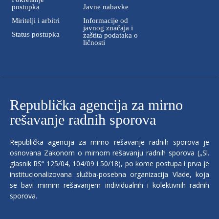
postupka
Javne nabavke
Miritelji i аrbitri
Informacije od
javnog značaja i
Status postupka
zaštita podataka o
ličnosti
Republička agencija za mirno
rešavanje radnih sporova
Republička agencija za mirno rešavanje radnih sporova je
osnovana Zakonom o mirnom rešavanju radnih sporova („Sl.
glasnik RS“ 125/04, 104/09 i 50/18), po kome postupa i prva je
institucionalizovana služba-posebna organizacija Vlade, koja
se bavi mirnim rešavanjem individualnih i kolektivnih radnih
sporova.