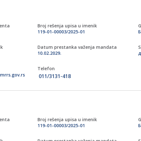
menta
Broj rešenja upisa u imenik
G
119-01-00003/2025-01
Б
ik
Datum prestanka važenja mandata
S
10.02.2029.
д
Telefon
mrrs.gov.rs
011/3131-418
menta
Broj rešenja upisa u imenik
G
119-01-00003/2025-01
Б
ik
Datum prestanka važenja mandata
S