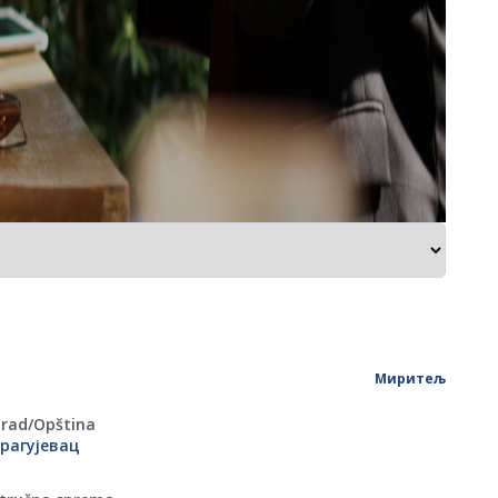
Миритељ
rad/Оpština
рагујевац