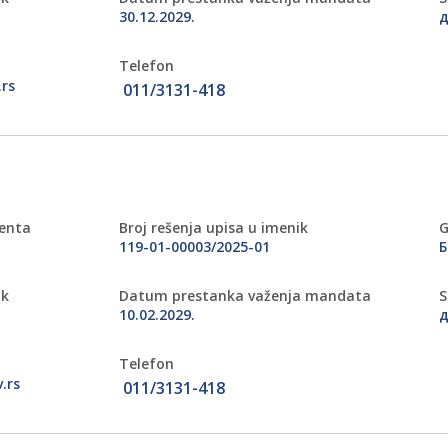
30.12.2029.
д
Telefon
.rs
011/3131-418
menta
Broj rešenja upisa u imenik
G
119-01-00003/2025-01
Б
ik
Datum prestanka važenja mandata
S
10.02.2029.
д
Telefon
.rs
011/3131-418