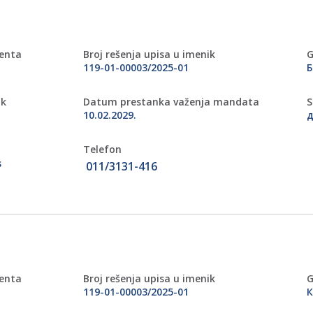
menta
Broj rešenja upisa u imenik
G
119-01-00003/2025-01
Б
ik
Datum prestanka važenja mandata
S
10.02.2029.
д
Telefon
s
011/3131-416
menta
Broj rešenja upisa u imenik
G
119-01-00003/2025-01
К