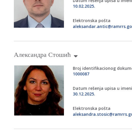
Datum rešenja upisa u imen
10.02.2025.
Elektronska pošta
aleksandar.antic@ramrrs.go
Александра Стошић
Broj identifikacionog doku
1000087
Datum rešenja upisa u imen
30.12.2025.
Elektronska pošta
aleksandra.stosic@ramrrs.go