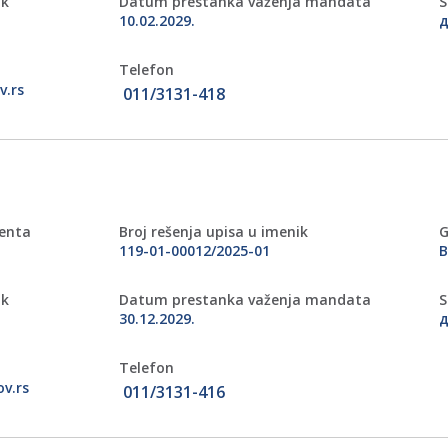
ik
Datum prestanka važenja mandata
S
10.02.2029.
д
Telefon
v.rs
011/3131-418
menta
Broj rešenja upisa u imenik
G
119-01-00012/2025-01
ik
Datum prestanka važenja mandata
S
30.12.2029.
д
Telefon
v.rs
011/3131-416