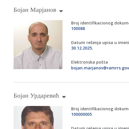
Бојан Марјанов
Broj identifikacionog doku
100088
Datum rešenja upisa u imen
30.12.2025.
Elektronska pošta
bojan.marjanov@ramrrs.gov
Бојан Урдаревић
Broj identifikacionog doku
100000005
Datum rešenja upisa u imen