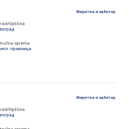
Миритељ и арбитар
rad/Оpština
еоград
tručna sprema
ипл. правница
Миритељ и арбитар
rad/Оpština
еоград
tručna sprema