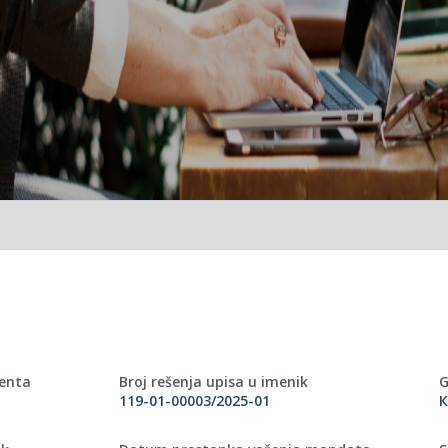
menta
Broj rešenja upisa u imenik
G
119-01-00003/2025-01
К