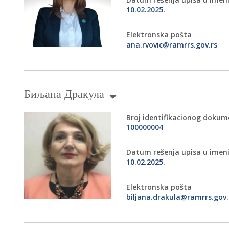
10.02.2025.
Elektronska pošta
ana.rvovic@ramrrs.gov.rs
Биљана Дракула
Broj identifikacionog doku
100000004
Datum rešenja upisa u imen
10.02.2025.
Elektronska pošta
biljana.drakula@ramrrs.gov.