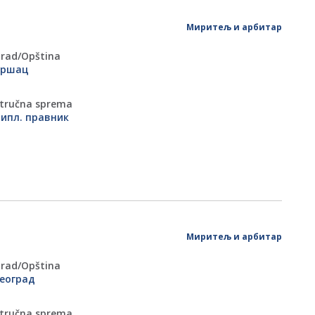
Миритељ и арбитар
rad/Оpština
Вршац
tručna sprema
ипл. правник
Миритељ и арбитар
rad/Оpština
еоград
tručna sprema