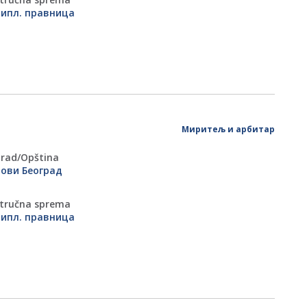
ипл. правница
Миритељ и арбитар
rad/Оpština
ови Београд
tručna sprema
ипл. правница