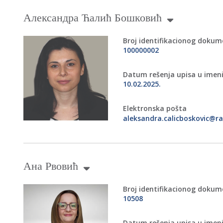
Александра Ћалић Бошковић
Broj identifikacionog doku
100000002
Datum rešenja upisa u imen
10.02.2025.
Elektronska pošta
aleksandra.calicboskovic@ra
Ана Рвовић
Broj identifikacionog doku
10508
Datum rešenja upisa u imen