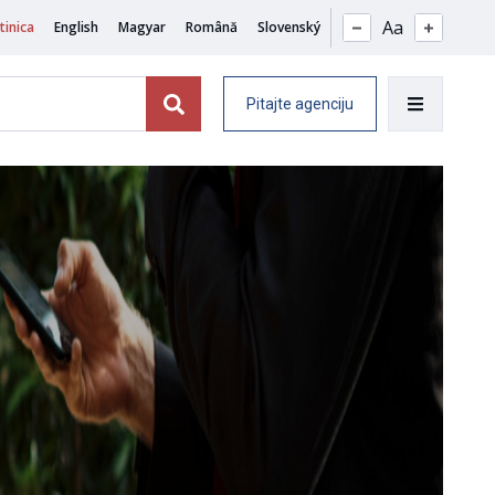
Aa
tinica
English
Magyar
Română
Slovenský
Pitajte agenciju