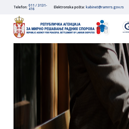
011 / 3131-
Telefon:
Elektronska pošta:
kabinet@ramrrs.gov.rs
416