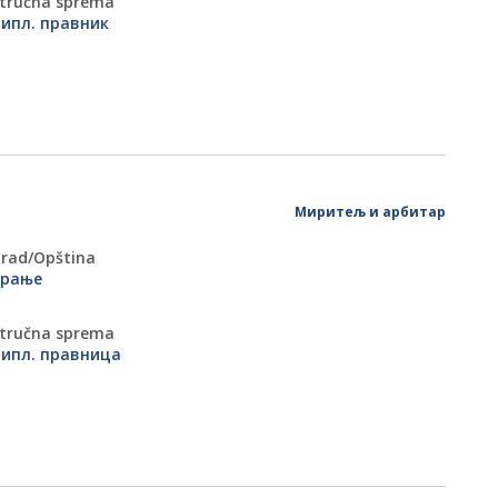
tručna sprema
ипл. правник
Миритељ и арбитар
rad/Оpština
Врање
tručna sprema
ипл. правница