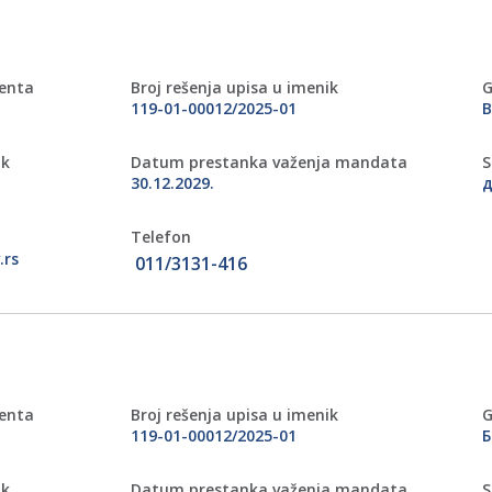
menta
Broj rešenja upisa u imenik
G
119-01-00012/2025-01
ik
Datum prestanka važenja mandata
S
30.12.2029.
д
Telefon
.rs
011/3131-416
menta
Broj rešenja upisa u imenik
G
119-01-00012/2025-01
Б
ik
Datum prestanka važenja mandata
S