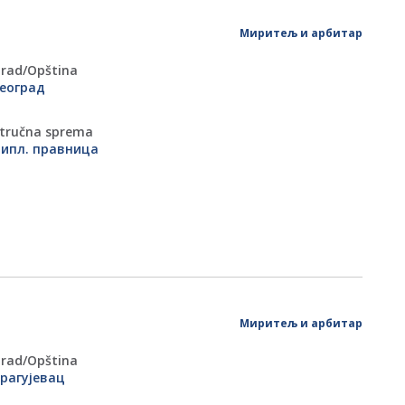
Миритељ и арбитар
rad/Оpština
еоград
tručna sprema
ипл. правница
Миритељ и арбитар
rad/Оpština
рагујевац