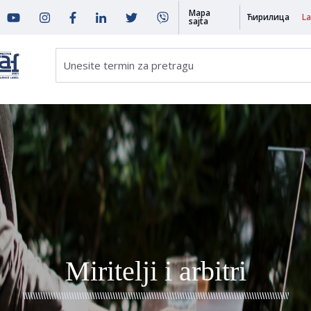
Mapa
Ћирилица
La
sajta
Miritelji i arbitri