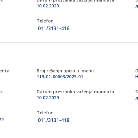
10.02.2029.
д
Telefon
011/3131-416
menta
Broj rešenja upisa u imenik
G
119-01-00003/2025-01
Н
ik
Datum prestanka važenja mandata
S
10.02.2029.
д
Telefon
rs
011/3131-418