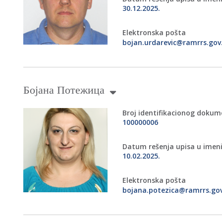
30.12.2025.
Elektronska pošta
bojan.urdarevic@ramrrs.gov
Бојана Потежица
Broj identifikacionog doku
100000006
Datum rešenja upisa u imen
10.02.2025.
Elektronska pošta
bojana.potezica@ramrrs.gov