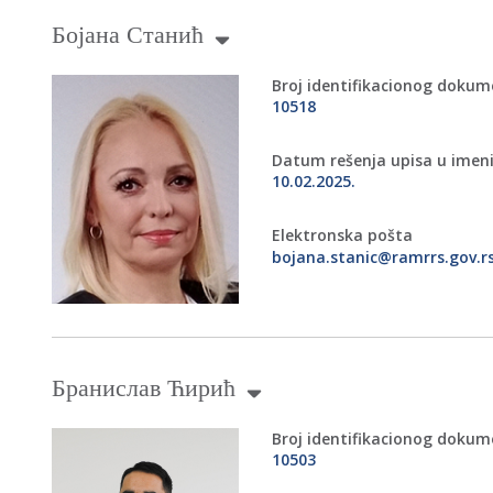
Бојана Станић
Broj identifikacionog doku
10518
Datum rešenja upisa u imen
10.02.2025.
Elektronska pošta
bojana.stanic@ramrrs.gov.r
Бранислав Ћирић
Broj identifikacionog doku
10503