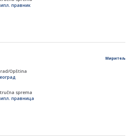
ипл. правник
Миритељ
rad/Оpština
еоград
tručna sprema
ипл. правница