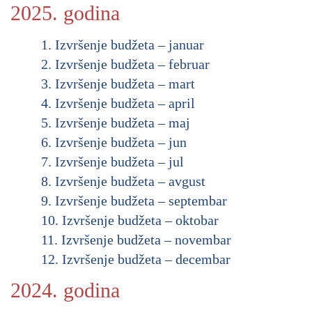
2025. godina
Izvršenje budžeta – januar
Izvršenje budžeta – februar
Izvršenje budžeta – mart
Izvršenje budžeta – april
Izvršenje budžeta – maj
Izvršenje budžeta – jun
Izvršenje budžeta – jul
Izvršenje budžeta – avgust
Izvršenje budžeta – septembar
Izvršenje budžeta – oktobar
Izvršenje budžeta – novembar
Izvršenje budžeta – decembar
2024. godina