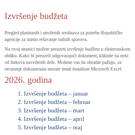
Izvršenje budžeta
Pregled planiranih i utrošenih sredstava za potrebe Republičke
agencije za mirno rešavanje radnih sporova.
Na ovoj stranici možete preuzeti izvršenje budžeta u elektronskom
obliku. Kako bi preuzeli odgovarajući dokument, kliknite na neki
od linkova navedenih dole. Molimo vas da obratite pažnju, za
otvaranje dokumenata morate imati instaliran Microsoft Excel.
2026. godina
Izvršenje budžeta – januar
Izvršenje budžeta – februar
Izvršenje budžeta – mart
Izvršenje budžeta – april
Izvršenje budžeta – maj