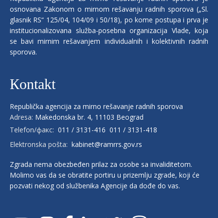
osnovana Zakonom o mirnom rešavanju radnih sporova („Sl.
glasnik RS“ 125/04, 104/09 i 50/18), po kome postupa i prva je
institucionalizovana služba-posebna organizacija Vlade, koja
se bavi mirnim rešavanjem individualnih i kolektivnih radnih
sporova.
Кontakt
Republička agencija za mirno rešavanje radnih sporova
Adresa:
Makedonska br. 4, 11103 Beograd
Telefon/факс:
011 / 3131-416
011 / 3131-418
Elektronska pošta:
kabinet@ramrrs.gov.rs
Zgrada nema obezbeđen prilaz za osobe sa invaliditetom.
Molimo vas da se obratite portiru u prizemlju zgrade, koji će
pozvati nekog od službenika Agencije da dođe do vas.