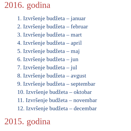
2016. godina
Izvršenje budžeta – januar
Izvršenje budžeta – februar
Izvršenje budžeta – mart
Izvršenje budžeta – april
Izvršenje budžeta – maj
Izvršenje budžeta – jun
Izvršenje budžeta – jul
Izvršenje budžeta – avgust
Izvršenje budžeta – septembar
Izvršenje budžeta – oktobar
Izvršenje budžeta – novembar
Izvršenje budžeta – decembar
2015. godina