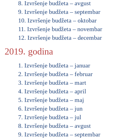
Izvršenje budžeta – avgust
Izvršenje budžeta – septembar
Izvršenje budžeta – oktobar
Izvršenje budžeta – novembar
Izvršenje budžeta – decembar
2019. godina
Izvršenje budžeta – januar
Izvršenje budžeta – februar
Izvršenje budžeta – mart
Izvršenje budžeta – april
Izvršenje budžeta – maj
Izvršenje budžeta – jun
Izvršenje budžeta – jul
Izvršenje budžeta – avgust
Izvršenje budžeta – septembar