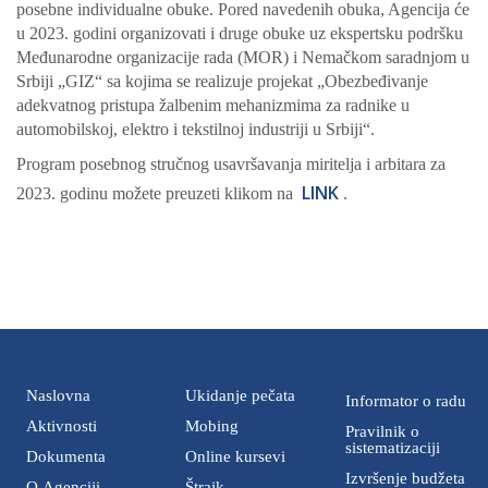
posebne individualne obuke. Pored navedenih obuka, Agencija će
u 2023. godini organizovati i druge obuke uz ekspertsku podršku
Međunarodne organizacije rada (MOR) i Nemačkom saradnjom u
Srbiji „GIZ“ sa kojima se realizuje projekat „Obezbeđivanje
adekvatnog pristupa žalbenim mehanizmima za radnike u
automobilskoj, elektro i tekstilnoj industriji u Srbiji“.
Program posebnog stručnog usavršavanja miritelja i arbitara za
LINK
2023. godinu možete preuzeti klikom na
.
Naslovna
Ukidanje pečata
Informator o radu
Aktivnosti
Mobing
Pravilnik o
sistematizaciji
Dokumenta
Online kursevi
Izvršenje budžeta
O Agenciji
Štrajk