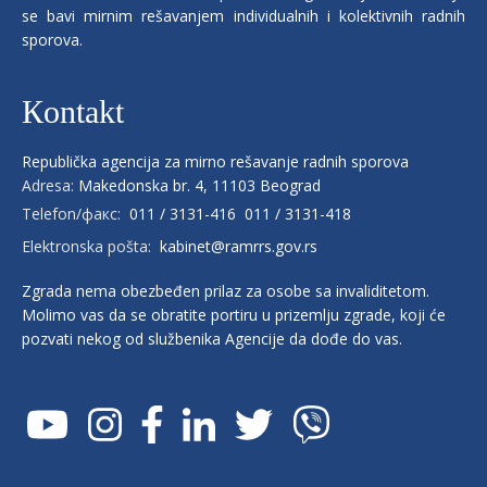
se bavi mirnim rešavanjem individualnih i kolektivnih radnih
sporova.
Кontakt
Republička agencija za mirno rešavanje radnih sporova
Adresa:
Makedonska br. 4, 11103 Beograd
Telefon/факс:
011 / 3131-416
011 / 3131-418
Elektronska pošta:
kabinet@ramrrs.gov.rs
Zgrada nema obezbeđen prilaz za osobe sa invaliditetom.
Molimo vas da se obratite portiru u prizemlju zgrade, koji će
pozvati nekog od službenika Agencije da dođe do vas.