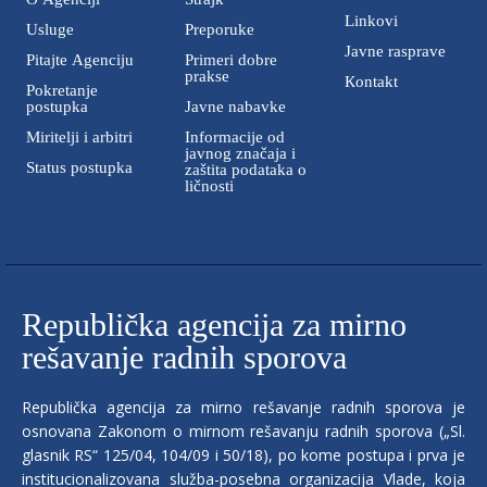
Linkovi
Usluge
Preporuke
Javne rasprave
Pitajte Agenciju
Primeri dobre
prakse
Кontakt
Pokretanje
postupka
Javne nabavke
Miritelji i аrbitri
Informacije od
javnog značaja i
Status postupka
zaštita podataka o
ličnosti
Republička agencija za mirno
rešavanje radnih sporova
Republička agencija za mirno rešavanje radnih sporova je
osnovana Zakonom o mirnom rešavanju radnih sporova („Sl.
glasnik RS“ 125/04, 104/09 i 50/18), po kome postupa i prva je
institucionalizovana služba-posebna organizacija Vlade, koja