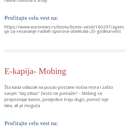
Pročitajte celu vest na:
https://www.euronews.rs/biznis/biznis-vesti/160297/agenc
ija-za-resavanje-radnih-sporova-obelezila-20-godina/vest
E-kapija- Mobing
Šta kada odlazak na posao postane noćna mora i zašto
savjet "daj otkaz" često ne pomaže? - Mobing se
prepoznaje kasno, posljedice traju dugo, pomoć nije
laka, ali je moguća
Pročitajte celu vest na: