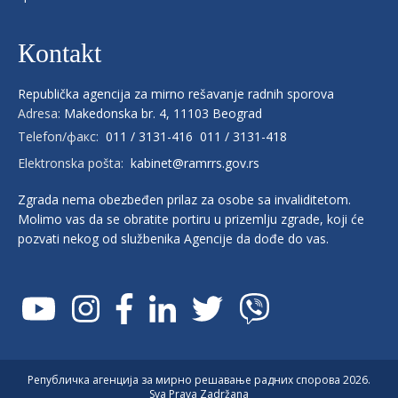
Кontakt
Republička agencija za mirno rešavanje radnih sporova
Adresa:
Makedonska br. 4, 11103 Beograd
Telefon/факс:
011 / 3131-416
011 / 3131-418
Elektronska pošta:
kabinet@ramrrs.gov.rs
Zgrada nema obezbeđen prilaz za osobe sa invaliditetom.
Molimo vas da se obratite portiru u prizemlju zgrade, koji će
pozvati nekog od službenika Agencije da dođe do vas.
Републичка aгенција за мирно решавање радних спорова 2026.
Sva Prava Zadržana