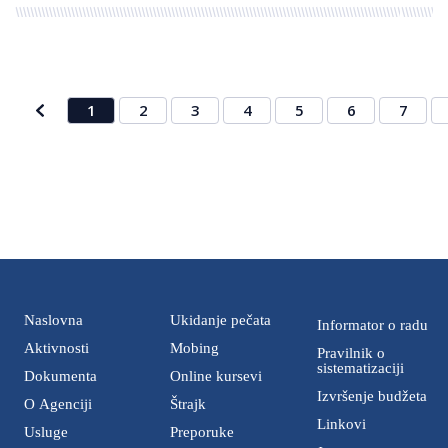
1
2
3
4
5
6
7
Naslovna
Ukidanje pečata
Informator o radu
Aktivnosti
Mobing
Pravilnik o
sistematizaciji
Dokumenta
Online kursevi
Izvršenje budžeta
O Agenciji
Štrajk
Linkovi
Usluge
Preporuke