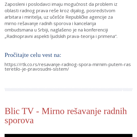
Zaposleni i poslodavci imaju mogućnost da problem iz
oblasti radnog prava reše kroz dijalog, posredstvom
arbitara i miritelja, uz učešće Republičke agencije za
mirno rešavanje radnih sporova i kancelarija
ombudsmana u Srbiji, naglašeno je na konferenciji
„Radnopravni aspekti ljudskih prava-teorija i primena“.
Pročitajte celu vest na:
https://rtk.co.rs/resavanje-radnog-spora-mirnim-putem-ras
teretilo-je-pravosudni-sistem/
Blic TV - Mirno rešavanje radnih
sporova