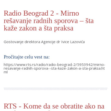
Radio Beograd 2 - Mirno
rešavanje radnih sporova – šta
kaže zakon a šta praksa
Gostovanje direktora Agencije dr Ivice Lazovića
Pročitajte celu vest na:
https://www.rts.rs/radio/radio-beograd-2/5953942/mirno-
resavanje-radnih-sporova--sta-kaze-zakon-a-sta-praksa.ht
ml
RTS - Kome da se obratite ako na