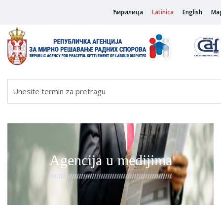
Ћирилица
Latinica
English
Ma
Agencija u medijima