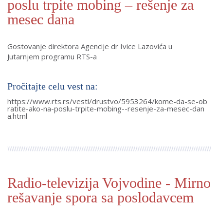
poslu trpite mobing – rešenje za
mesec dana
Gostovanje direktora Agencije dr Ivice Lazovića u
Jutarnjem programu RTS-a
Pročitajte celu vest na:
https://www.rts.rs/vesti/drustvo/5953264/kome-da-se-ob
ratite-ako-na-poslu-trpite-mobing--resenje-za-mesec-dan
a.html
Radio-televizija Vojvodine - Mirno
rešavanje spora sa poslodavcem