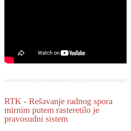
RTK - Rešavanje radnog spora
mirnim putem rasteretilo je
pravosudni sistem