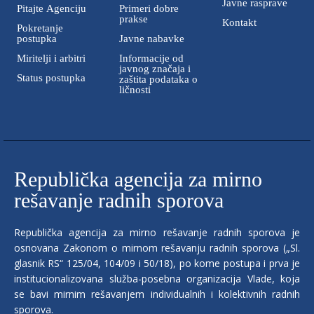
Javne rasprave
Pitajte Agenciju
Primeri dobre
prakse
Кontakt
Pokretanje
postupka
Javne nabavke
Miritelji i аrbitri
Informacije od
javnog značaja i
Status postupka
zaštita podataka o
ličnosti
Republička agencija za mirno
rešavanje radnih sporova
Republička agencija za mirno rešavanje radnih sporova je
osnovana Zakonom o mirnom rešavanju radnih sporova („Sl.
glasnik RS“ 125/04, 104/09 i 50/18), po kome postupa i prva je
institucionalizovana služba-posebna organizacija Vlade, koja
se bavi mirnim rešavanjem individualnih i kolektivnih radnih
sporova.