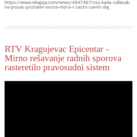
https://www.ekapija.com/news/4947467/sta-kada-odlazak-
na-posao-postane-nocna-mora-i-zasto-savet-daj
RTV Kragujevac Epicentar -
Mirno rešavanje radnih sporova
rasteretilo pravosudni sistem